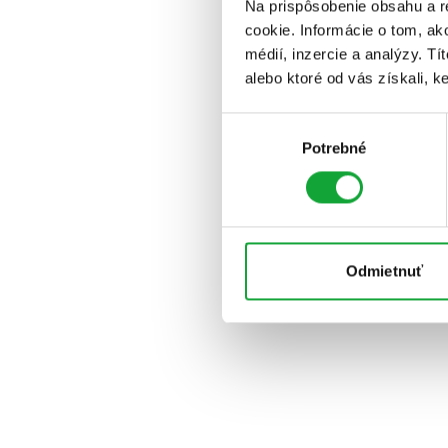
Na prispôsobenie obsahu a r
cookie. Informácie o tom, ak
médií, inzercie a analýzy. Tí
alebo ktoré od vás získali, ke
Výber
Potrebné
súhlasu
Odmietnuť