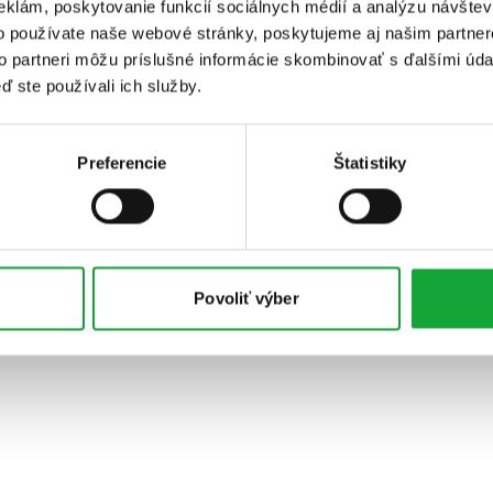
eklám, poskytovanie funkcií sociálnych médií a analýzu návšte
o používate naše webové stránky, poskytujeme aj našim partner
to partneri môžu príslušné informácie skombinovať s ďalšími údaj
ď ste používali ich služby.
Preferencie
Štatistiky
Povoliť výber