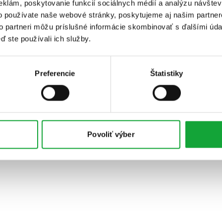
eklám, poskytovanie funkcií sociálnych médií a analýzu návšte
o používate naše webové stránky, poskytujeme aj našim partner
to partneri môžu príslušné informácie skombinovať s ďalšími údaj
ď ste používali ich služby.
Preferencie
Štatistiky
Povoliť výber