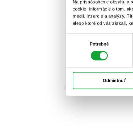
Na prispôsobenie obsahu a r
cookie. Informácie o tom, ak
médií, inzercie a analýzy. Tí
alebo ktoré od vás získali, ke
Výber
Potrebné
súhlasu
Odmietnuť