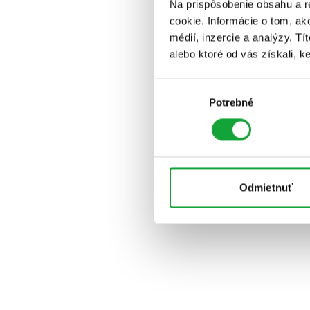
Na prispôsobenie obsahu a r
cookie. Informácie o tom, ak
médií, inzercie a analýzy. Tí
alebo ktoré od vás získali, ke
Výber
Potrebné
súhlasu
Odmietnuť