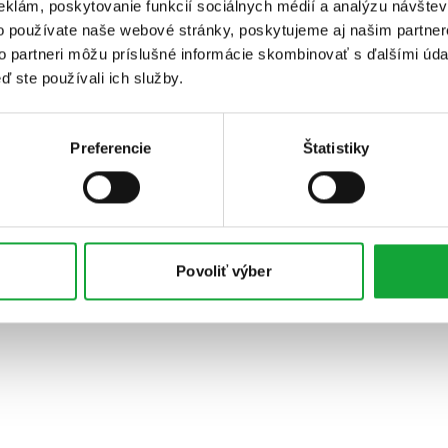
eklám, poskytovanie funkcií sociálnych médií a analýzu návšte
o používate naše webové stránky, poskytujeme aj našim partner
to partneri môžu príslušné informácie skombinovať s ďalšími údaj
ď ste používali ich služby.
Preferencie
Štatistiky
Povoliť výber