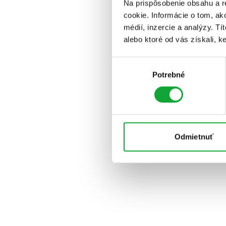
Na prispôsobenie obsahu a r
cookie. Informácie o tom, ak
médií, inzercie a analýzy. Tí
alebo ktoré od vás získali, ke
Výber
Potrebné
súhlasu
Odmietnuť