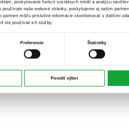
eklám, poskytovanie funkcií sociálnych médií a analýzu návšte
o používate naše webové stránky, poskytujeme aj našim partner
to partneri môžu príslušné informácie skombinovať s ďalšími údaj
ď ste používali ich služby.
Preferencie
Štatistiky
Povoliť výber