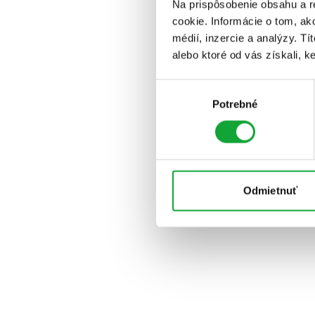
Na prispôsobenie obsahu a r
cookie. Informácie o tom, ak
médií, inzercie a analýzy. Tí
alebo ktoré od vás získali, ke
Výber
Potrebné
súhlasu
Odmietnuť