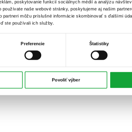
eklám, poskytovanie funkcií sociálnych médií a analýzu návšte
o používate naše webové stránky, poskytujeme aj našim partner
to partneri môžu príslušné informácie skombinovať s ďalšími údaj
ď ste používali ich služby.
Preferencie
Štatistiky
Povoliť výber