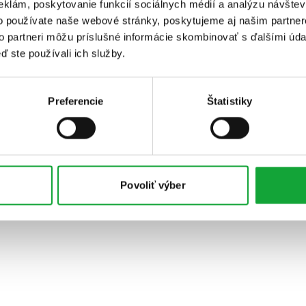
eklám, poskytovanie funkcií sociálnych médií a analýzu návšte
o používate naše webové stránky, poskytujeme aj našim partner
to partneri môžu príslušné informácie skombinovať s ďalšími údaj
ď ste používali ich služby.
Preferencie
Štatistiky
Povoliť výber