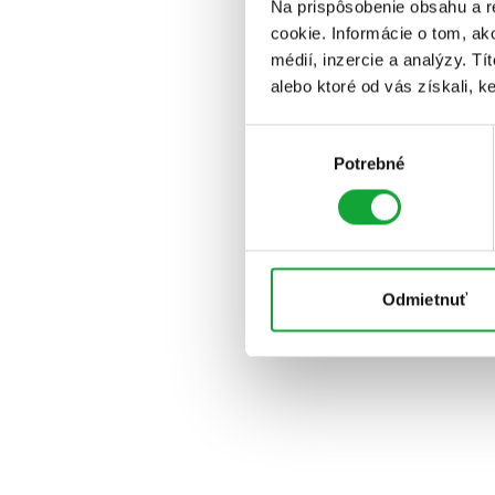
Na prispôsobenie obsahu a r
cookie. Informácie o tom, ak
médií, inzercie a analýzy. Tí
alebo ktoré od vás získali, ke
Výber
Potrebné
súhlasu
Odmietnuť