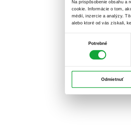
Na prispôsobenie obsahu a r
cookie. Informácie o tom, ak
médií, inzercie a analýzy. Tí
alebo ktoré od vás získali, ke
Výber
Potrebné
súhlasu
Odmietnuť