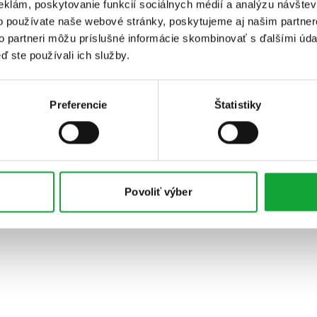
eklám, poskytovanie funkcií sociálnych médií a analýzu návšte
o používate naše webové stránky, poskytujeme aj našim partner
to partneri môžu príslušné informácie skombinovať s ďalšími údaj
ď ste používali ich služby.
Preferencie
Štatistiky
Povoliť výber