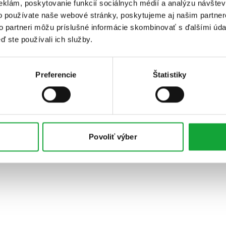
eklám, poskytovanie funkcií sociálnych médií a analýzu návšte
o používate naše webové stránky, poskytujeme aj našim partner
to partneri môžu príslušné informácie skombinovať s ďalšími údaj
ď ste používali ich služby.
Preferencie
Štatistiky
Povoliť výber