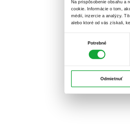
Na prispôsobenie obsahu a r
cookie. Informácie o tom, ak
médií, inzercie a analýzy. Tí
alebo ktoré od vás získali, ke
Výber
Potrebné
súhlasu
Odmietnuť