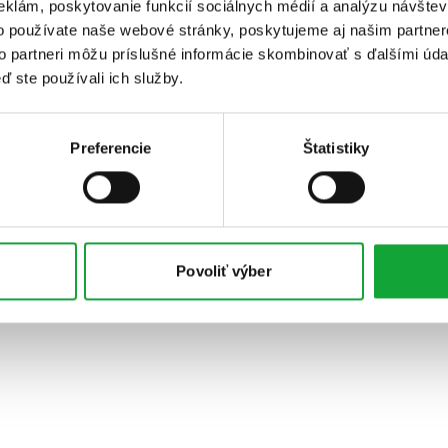
eklám, poskytovanie funkcií sociálnych médií a analýzu návšte
o používate naše webové stránky, poskytujeme aj našim partner
to partneri môžu príslušné informácie skombinovať s ďalšími údaj
ď ste používali ich služby.
Preferencie
Štatistiky
Povoliť výber