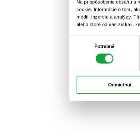
Na prispôsobenie obsahu a r
cookie. Informácie o tom, ak
médií, inzercie a analýzy. Tí
alebo ktoré od vás získali, ke
Výber
Potrebné
súhlasu
Odmietnuť