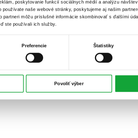
eklám, poskytovanie funkcií sociálnych médií a analýzu návšte
o používate naše webové stránky, poskytujeme aj našim partner
to partneri môžu príslušné informácie skombinovať s ďalšími údaj
ď ste používali ich služby.
Preferencie
Štatistiky
Povoliť výber