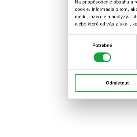
Na prispôsobenie obsahu a r
cookie. Informácie o tom, ak
médií, inzercie a analýzy. Tí
alebo ktoré od vás získali, ke
Výber
Potrebné
súhlasu
Odmietnuť