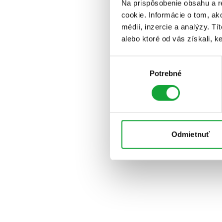
Na prispôsobenie obsahu a r
cookie. Informácie o tom, ak
médií, inzercie a analýzy. Tí
alebo ktoré od vás získali, ke
Výber
Potrebné
súhlasu
Odmietnuť