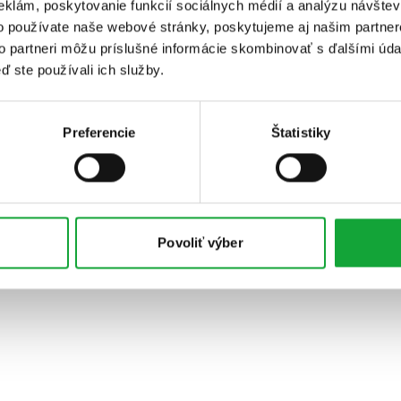
eklám, poskytovanie funkcií sociálnych médií a analýzu návšte
o používate naše webové stránky, poskytujeme aj našim partner
to partneri môžu príslušné informácie skombinovať s ďalšími údaj
ď ste používali ich služby.
Preferencie
Štatistiky
Povoliť výber