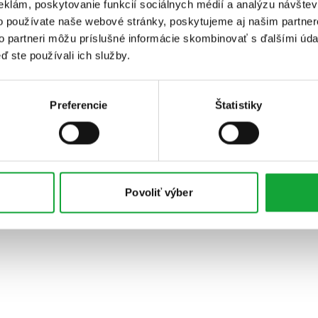
eklám, poskytovanie funkcií sociálnych médií a analýzu návšte
o používate naše webové stránky, poskytujeme aj našim partner
to partneri môžu príslušné informácie skombinovať s ďalšími údaj
ď ste používali ich služby.
Preferencie
Štatistiky
Povoliť výber