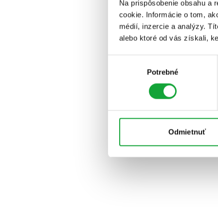
Na prispôsobenie obsahu a r
cookie. Informácie o tom, ak
médií, inzercie a analýzy. Tí
alebo ktoré od vás získali, ke
Výber
Potrebné
súhlasu
Odmietnuť