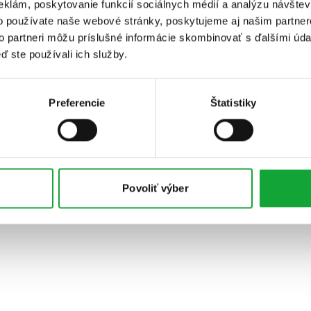
eklám, poskytovanie funkcií sociálnych médií a analýzu návšte
o používate naše webové stránky, poskytujeme aj našim partner
to partneri môžu príslušné informácie skombinovať s ďalšími údaj
ď ste používali ich služby.
Preferencie
Štatistiky
Povoliť výber