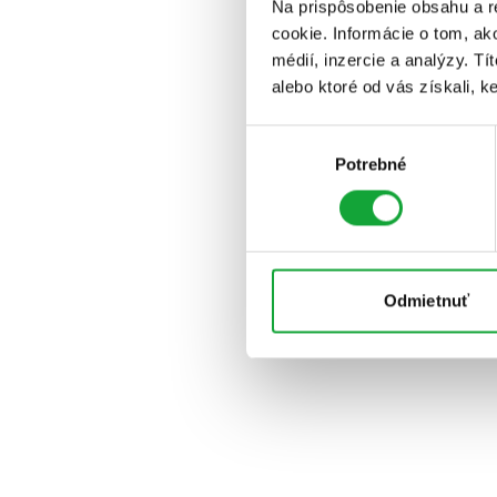
Na prispôsobenie obsahu a r
cookie. Informácie o tom, ak
médií, inzercie a analýzy. Tí
alebo ktoré od vás získali, ke
Výber
Potrebné
súhlasu
Odmietnuť